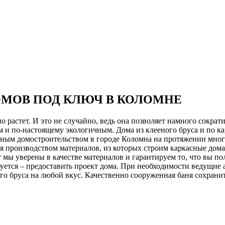
ОМОВ ПОД КЛЮЧ В КОЛОМНЕ
о растет. И это не случайно, ведь она позволяет намного сокра
ым и по-настоящему экологичным. Дома из клееного бруса и по к
нным домостроительством в городе Коломна на протяжении мног
ся производством материалов, из которых строим каркасные дом
 мы уверены в качестве материалов и гарантируем то, что вы п
уется – предоставить проект дома. При необходимости ведущие 
о бруса на любой вкус. Качественно сооруженная баня сохранит