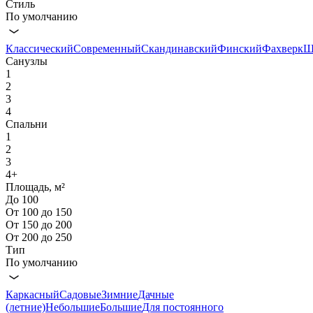
Стиль
По умолчанию
Классический
Современный
Скандинавский
Финский
Фахверк
Ш
Санузлы
1
2
3
4
Спальни
1
2
3
4+
Площадь, м²
До 100
От 100 до 150
От 150 до 200
От 200 до 250
Тип
По умолчанию
Каркасный
Садовые
Зимние
Дачные
(летние)
Небольшие
Большие
Для постоянного