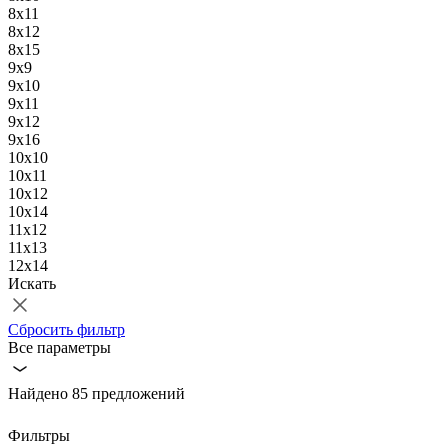
8х11
8х12
8х15
9x9
9х10
9х11
9х12
9х16
10x10
10х11
10x12
10х14
11х12
11х13
12х14
Искать
Сбросить фильтр
Все параметры
Найдено 85 предложений
Фильтры