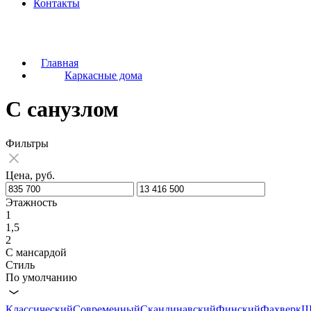
Контакты
Главная
Каркасные дома
С санузлом
Фильтры
Цена, руб.
Этажность
1
1,5
2
С мансардой
Стиль
По умолчанию
Классический
Современный
Скандинавский
Финский
Фахверк
Ш