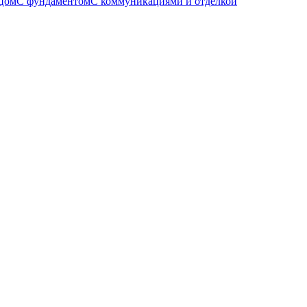
цом
С фундаментом
С коммуникациями и отделкой