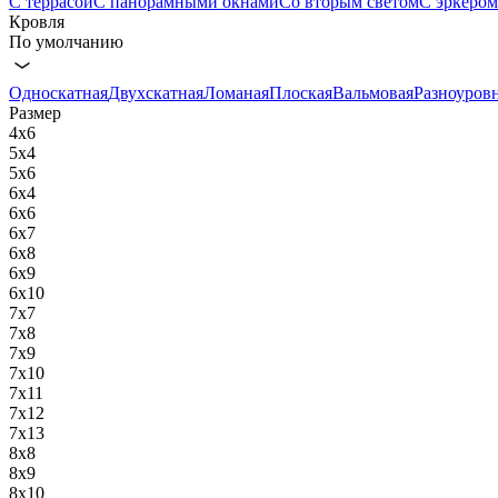
С террасой
С панорамными окнами
Со вторым светом
С эркером
Кровля
По умолчанию
Односкатная
Двухскатная
Ломаная
Плоская
Вальмовая
Разноуров
Размер
4х6
5х4
5х6
6х4
6x6
6x7
6x8
6x9
6х10
7x7
7x8
7х9
7х10
7х11
7х12
7х13
8х8
8x9
8х10