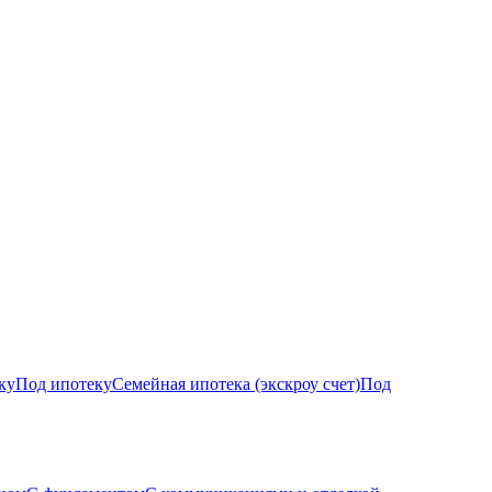
ку
Под ипотеку
Семейная ипотека (экскроу счет)
Под