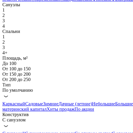
Санузлы
1
2
3
4
Спальни
1
2
3
4+
Площадь, м²
До 100
От 100 до 150
От 150 до 200
От 200 до 250
Тип
По умолчанию
Каркасный
Садовые
Зимние
Дачные (летние)
Небольшие
Большие
материнский капитал
Хиты продаж
По акции
Конструктив
С санузлом